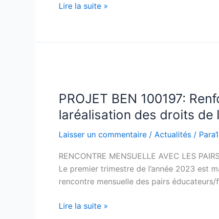
Lire la suite »
genre
et
les
comportements
sexuels
PROJET
dans
BEN
les
PROJET BEN 100197: Renfor
100197:
communautés
Renforcement
du
laréalisation des droits de 
de
Couffo
Laisser un commentaire
/
Actualités
/
Para
la
société
RENCONTRE MENSUELLE AVEC LES PAIRS
civile
Le premier trimestre de l’année 2023 est m
pour
rencontre mensuelle des pairs éducateurs/fa
laréalisation
des
Lire la suite »
droits