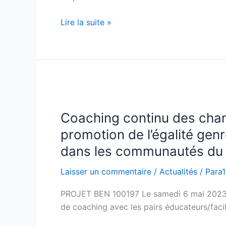
administratives
du
Lire la suite »
12ème
arrondissement
Coaching
continu
Coaching continu des cha
des
champions
promotion de l’égalité gen
de
dans les communautés du
changement
pour
Laisser un commentaire
/
Actualités
/
Para
la
PROJET BEN 100197 Le samedi 6 mai 2023 a 
promotion
de coaching avec les pairs éducateurs/facili
de
l’égalité