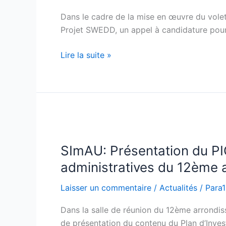
6
Dans le cadre de la mise en œuvre du volet
mois
Projet SWEDD, un appel à candidature pour
d’apprentissage
Lire la suite »
SImAU:
Présentation
SImAU: Présentation du PIC
du
PIC
administratives du 12ème
aux
Laisser un commentaire
/
Actualités
/
Para
autorités
politiques
Dans la salle de réunion du 12ème arrondis
et
de présentation du contenu du Plan d’Inve