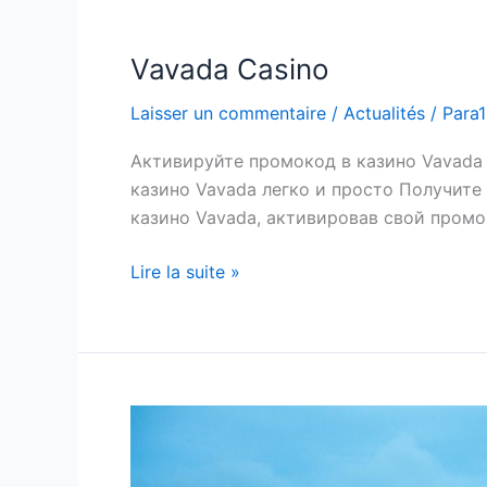
Vavada Casino
Vavada
Casino
Laisser un commentaire
/
Actualités
/
Para
Активируйте промокод в казино Vavada
казино Vavada легко и просто Получите
казино Vavada, активировав свой промо
Lire la suite »
Initiative
kaleidoscope
: