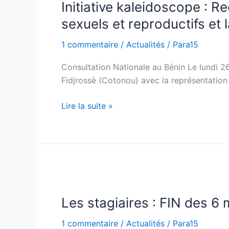
Initiative kaleidoscope : Re
sexuels et reproductifs et 
1 commentaire
/
Actualités
/
Para15
Consultation Nationale au Bénin Le lundi 2
Fidjrossè (Cotonou) avec la représentatio
Lire la suite »
Les
stagiaires
Les stagiaires : FIN des 6
:
FIN
1 commentaire
/
Actualités
/
Para15
des