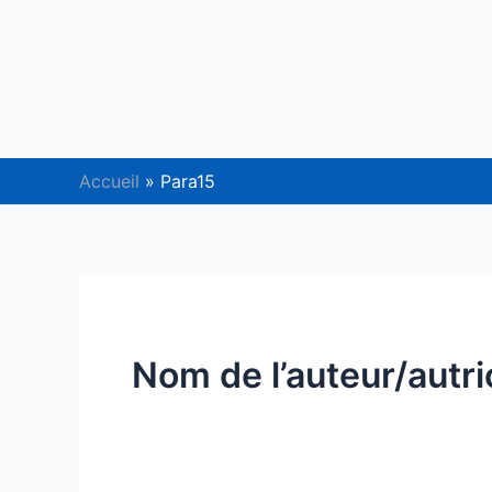
Aller
au
contenu
Accueil
Para15
Nom de l’auteur/autri