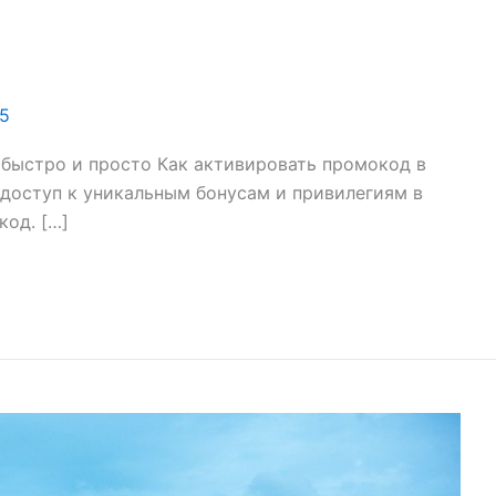
15
 быстро и просто Как активировать промокод в
 доступ к уникальным бонусам и привилегиям в
код. […]