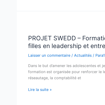
de
l’enfant
au
Bénin
PROJET
SWEDD
PROJET SWEDD – Formatio
–
Formation
filles en leadership et entr
des
Laisser un commentaire
/
Actualités
/
Para
femmes
et
Dans le but d’amener les adolescentes et 
des
formation est organisée pour renforcer le 
jeunes
réseautage, la comptabilité et
filles
en
Lire la suite »
leadership
et
entrepreneuriat