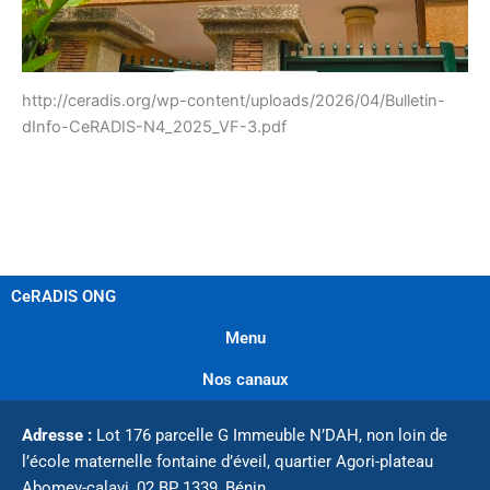
http://ceradis.org/wp-content/uploads/2026/04/Bulletin-
dInfo-CeRADIS-N4_2025_VF-3.pdf
CeRADIS ONG
Menu
Nos canaux
Adresse :
Lot 176 parcelle G Immeuble N’DAH, non loin de
l’école maternelle fontaine d’éveil, quartier Agori-plateau
Abomey-calavi,
02 BP 1339,
Bénin