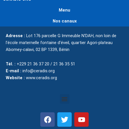
Menu
Nos canaux
Adresse :
Lot 176 parcelle G Immeuble N’DAH, non loin de
l’école maternelle fontaine d’éveil, quartier Agori-plateau
Abomey-calavi,
02 BP 1339,
Bénin
Tél. :
+229 21 36 37 20 / 21 36 35 51
E-mail :
info@ceradis.org
Website :
www.ceradis.org
Menu
F
T
Y
a
w
o