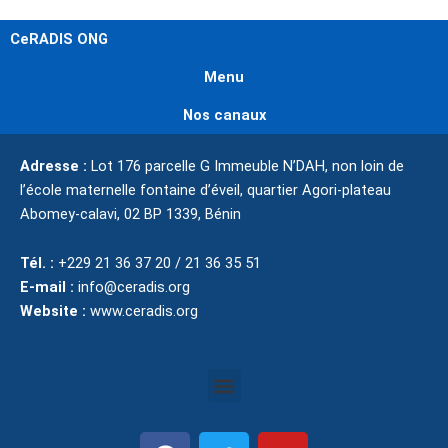
CeRADIS ONG
Menu
Nos canaux
Adresse :
Lot 176 parcelle G Immeuble N’DAH, non loin de
l’école maternelle fontaine d’éveil, quartier Agori-plateau
Abomey-calavi,
02 BP 1339,
Bénin
Tél. :
+229 21 36 37 20 / 21 36 35 51
E-mail :
info@ceradis.org
Website :
www.ceradis.org
Menu
F
T
Y