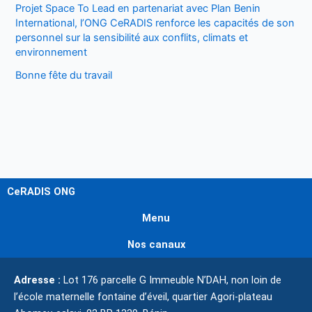
Projet Space To Lead en partenariat avec Plan Benin
International, l’ONG CeRADIS renforce les capacités de son
personnel sur la sensibilité aux conflits, climats et
environnement
Bonne fête du travail
CeRADIS ONG
Menu
Nos canaux
Adresse :
Lot 176 parcelle G Immeuble N’DAH, non loin de
l’école maternelle fontaine d’éveil, quartier Agori-plateau