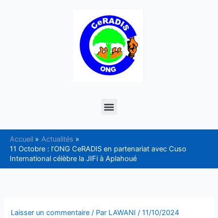
Aller
au
contenu
Menu
Accueil
Actualités
11 Octobre : l’ONG CeRADIS en partenariat avec Cuso
International célèbre la JIFi à Aplahoué
Laisser un commentaire
/ Par
LAWANI
/
11/10/2024