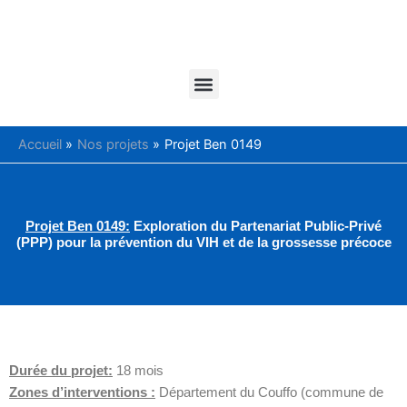
Aller
au
contenu
Menu
TROUVEZ ICI VOTRE BULLETIN DU DERNIER TRIMESTRE 2025
Accueil
Nos projets
Projet Ben 0149
Projet Ben 0149:
Exploration du Partenariat Public-Privé
(PPP) pour la prévention du VIH et de la grossesse précoce
Durée du projet:
18 mois
Zones d’interventions :
Département du Couffo (commune de