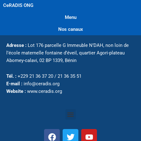
CeRADIS ONG
Menu
Nos canaux
Adresse :
Lot 176 parcelle G Immeuble N’DAH, non loin de
l’école maternelle fontaine d’éveil, quartier Agori-plateau
Abomey-calavi,
02 BP 1339,
Bénin
Tél. :
+229 21 36 37 20 / 21 36 35 51
E-mail :
info@ceradis.org
Website :
www.ceradis.org
Menu
F
T
Y
a
w
o