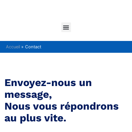
Aller
au
contenu
Menu
Accueil
Contact
Envoyez-nous un
message,
Nous vous répondrons
au plus vite.