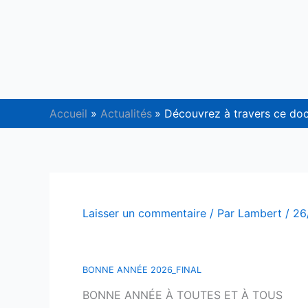
Aller
au
contenu
Accueil
Actualités
Découvrez à travers ce doc
Laisser un commentaire
/ Par
Lambert
/
26
BONNE ANNÉE 2026_FINAL
BONNE ANNÉE À TOUTES ET À TOUS